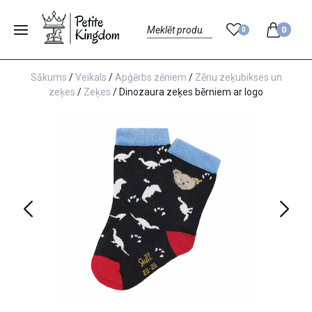
0
0
Menu
Search
Sākums
/
Veikals
/
Apģērbs zēniem
/
Zēnu zeķubikses un
zeķes
/
Zeķes
/ Dinozaura zeķes bērniem ar logo
Previous
Next
Steiff izmēru tabula
Petite Kingdom iesaka: