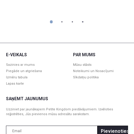
1-1.5 gadi
21-22
3-5
1.5-2 gadi
23-24
5-6
1
2
3
4
2-5 gadi
25-28
6-11
6-7 gadi
29-30
12-1
E-VEIKALS
PAR MUMS
Sazinies ar mums
Mūsu stāsts
8-9 gadi
31-32
2-4
Piegāde un atgriešana
Noteikumi un Nosacījumi
Izmēru tabula
Sīkdatņu politika
Lapas karte
SAŅEMT JAUNUMUS
Uzziniet par jaunākajiem Petite Kingdom piedāvājumiem. Izvēloties
reģistrēties, Jūs pievienos mūsu adresātu sarakstam.