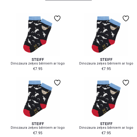
Steiff Apavu izmēru tabula
Petite Kingdom iesaka:
31-34
31-34
Lai pārliecinātos, ka pasūtāt pareizā izmēra preci, lūdzu,
apskatiet šīs bērnu apģērbu izmēru tabulas, veicot
STEIFF
STEIFF
Dinozaura zeķes bērniem ar logo
Dinozaura zeķes bērniem ar logo
pasūtījumu.
€
7.95
€
7.95
VECUMS
APAVU IZMĒRS EU
APAVU IZMĒRS UK
0-6 mēn
I (10-14)
0-1
31-34
31-34
7-18 mēn
II (15-19)
1-2
STEIFF
STEIFF
Dinozaura zeķes bērniem ar logo
Dinozaura zeķes bērniem ar logo
€
7.95
€
7.95