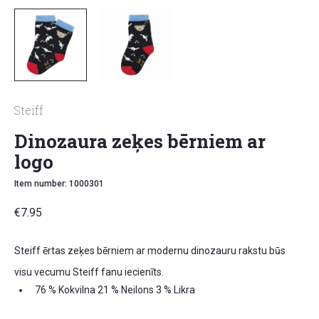
Lai pārliecinātos, ka pasūtāt pareizā izmēra preci, lūdzu,
apskatiet šīs bērnu apģērbu izmēru tabulas, veicot
pasūtījumu.
VECUMS
AUGUMS
EU
Steiff
0 mēn
50 cm
50
Dinozaura zeķes bērniem ar
logo
1 mēn
56 cm
56
Item number: 1000301
3 mēn
62 cm
62
€
7.95
Steiff ērtas zeķes bērniem ar modernu dinozauru rakstu būs
6 mēn
68 cm
68
visu vecumu Steiff fanu iecienīts.
76 % Kokvilna 21 % Neilons 3 % Likra
9 mēn
74 cm
74