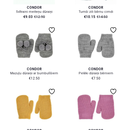
CÓNDOR
CÓNDOR
Svītraini meiteņu dūraiņi
Tumši zili bērnu cimdi
€
9.03
€
12.90
€
10.15
€
14.50
3-6 mēn
3-6 mēn
CÓNDOR
CÓNDOR
Mazuļu dūraiņi ar bumbulīšiem
Pelēki dūraiņi bērniem
€
12.50
€
7.50
3-6 mēn
6-12 mēn
3-6 mēn
6-12 mēn