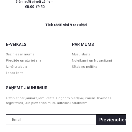
Brūni adīti cimdi zēniem
€
8.00
€
9.50
Tiek rādīti visi 9 rezultāti
E-VEIKALS
PAR MUMS
Sazinies ar mums
Mūsu stāsts
Piegāde un atgriešana
Noteikumi un Nosacījumi
Izmēru tabula
Sīkdatņu politika
Lapas karte
SAŅEMT JAUNUMUS
Uzziniet par jaunākajiem Petite Kingdom piedāvājumiem. Izvēloties
reģistrēties, Jūs pievienos mūsu adresātu sarakstam.