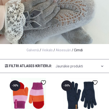
Galvenā
/
Veikals
/
Aksesuāri
/ Cimdi
FILTRI
ATLASES KRITĒRIJI:
-30%
-30%
6-12 mēn
4-6 gadi