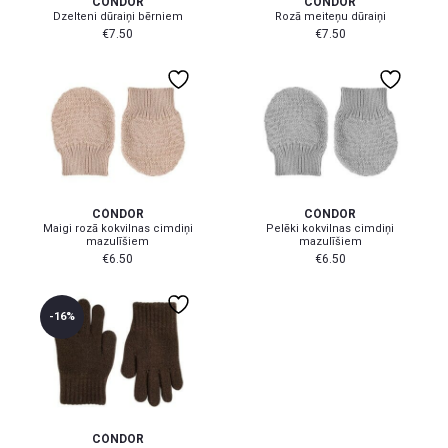
CÓNDOR
CÓNDOR
Dzelteni dūraiņi bērniem
Rozā meiteņu dūraiņi
€
7.50
€
7.50
3-6 mēn
0-3 mēn
CÓNDOR
CÓNDOR
Maigi rozā kokvilnas cimdiņi
Pelēki kokvilnas cimdiņi
mazulīšiem
mazulīšiem
€
6.50
€
6.50
-16%
10+ gadi
CÓNDOR