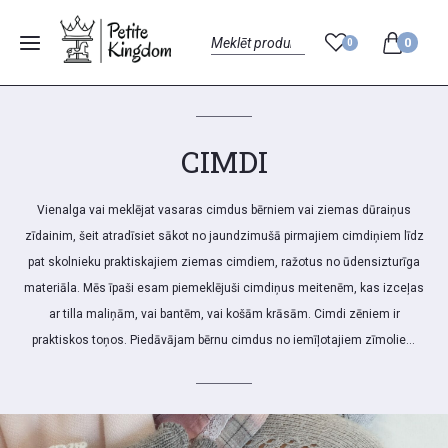
0
0
Menu
Search
CIMDI
Vienalga vai meklējat vasaras cimdus bērniem vai ziemas dūraiņus
zīdainim, šeit atradīsiet sākot no jaundzimušā pirmajiem cimdiņiem līdz
pat skolnieku praktiskajiem ziemas cimdiem, ražotus no ūdensizturīga
materiāla. Mēs īpaši esam piemeklējuši cimdiņus meitenēm, kas izceļas
ar tilla maliņām, vai bantēm, vai košām krāsām. Cimdi zēniem ir
praktiskos toņos. Piedāvājam bērnu cimdus no iemīļotajiem zīmoliem
kā Condor un Frugi.