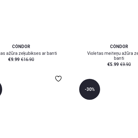
CÓNDOR
CÓNDOR
s ažūra zeķubikses ar banti
Violetas meiteņu ažūra z
banti
€
9.99
€
16.90
€
5.99
€
9.90
-30%
3-6 mēn
3-6 mēn