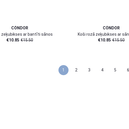
CÓNDOR
CÓNDOR
 zeķubikses ar bantīti sānos
Koši rozā zeķubikses ar sān
€
10.85
€
15.50
€
10.85
€
15.50
1
2
3
4
5