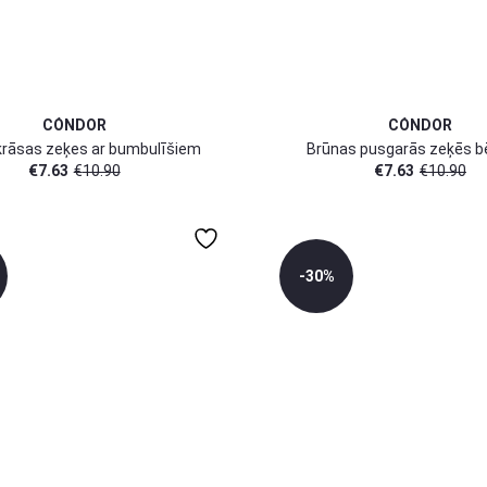
CÓNDOR
CÓNDOR
krāsas zeķes ar bumbulīšiem
Brūnas pusgarās zeķēs b
€
7.63
€
10.90
€
7.63
€
10.90
-30%
0-3 mēn
0-3 mēn