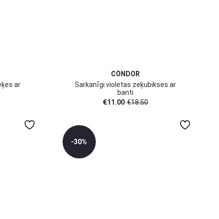
1-2 gadi
CÓNDOR
eķes ar
Sarkanīgi violetas zeķubikses ar
banti
€
11.00
€
18.50
-30%
3-6 mēn