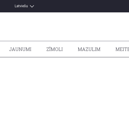
English
Latviešu
JAUNUMI
ZĪMOLI
MAZULIM
MEIT