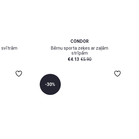
CÓNDOR
m svītrām
Bērnu sporta zeķes ar zaļām
strīpām
€
4.13
€
5.90
-30%
0-3 mēn