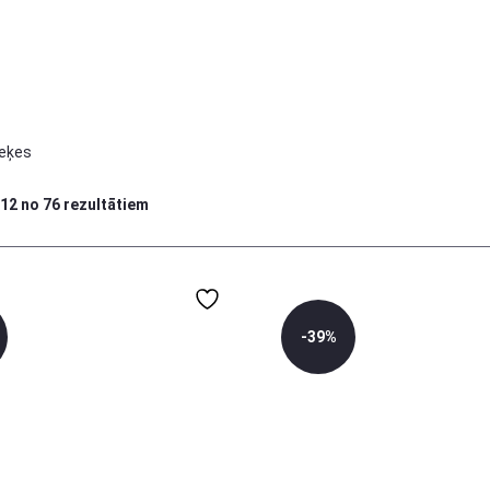
zeķes
–12 no 76 rezultātiem
-39%
6-12 mēn
12-18 mēn