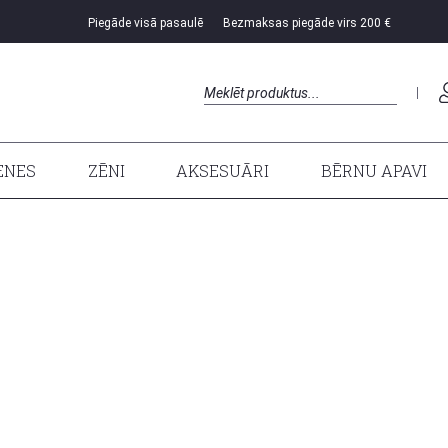
Piegāde visā pasaulē
Bezmaksas piegāde virs 200 €
Search
ENES
ZĒNI
AKSESUĀRI
BĒRNU APAVI