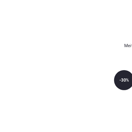
Zaļš
Zils
Mei
-30%