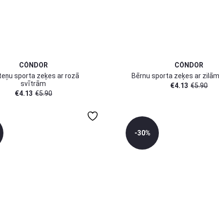
CÓNDOR
CÓNDOR
teņu sporta zeķes ar rozā
Bērnu sporta zeķes ar zilā
svītrām
€
4.13
€
5.90
€
4.13
€
5.90
-30%
3-6 mēn
0-3 mēn
6-12 mēn
6-12 mēn
6-8 gadi