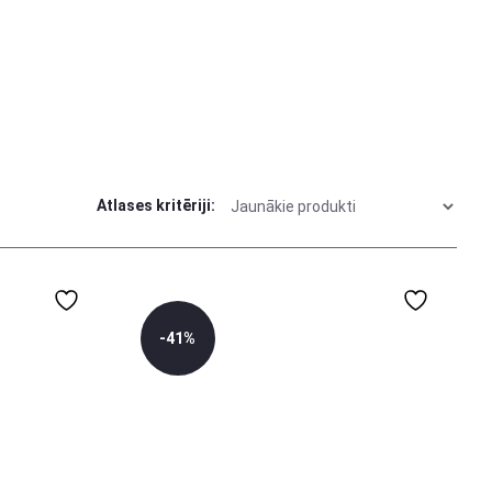
Atlases kritēriji:
-41%
0-3 mēn
3-6 mēn
6-12 mēn
1 gads