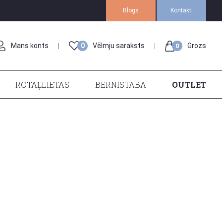
Blogs
Kontakti
Mans konts
0
Vēlmju saraksts
Grozs
0
ROTAĻLIETAS
BĒRNISTABA
OUTLET