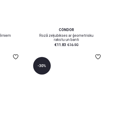
CÓNDOR
ērniem
Rozā zeķubikses ar ģeometrisku
rakstu un banti
€
11.83
€
16.90
-30%
0-3 mēn